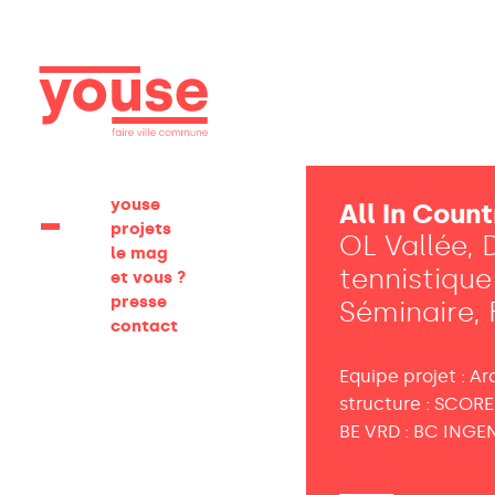
youse
All In Coun
projets
OL Vallée, 
le mag
tennistique
et vous ?
presse
Séminaire, 
contact
Equipe projet : A
structure : SCOR
BE VRD : BC INGE