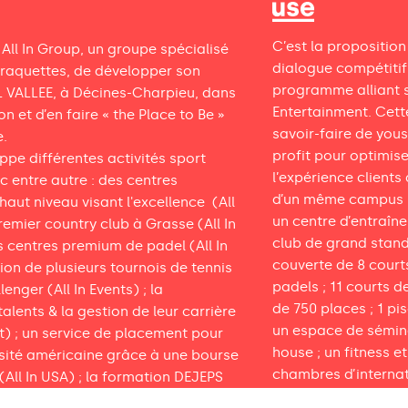
C’est la propositio
 All In Group, un groupe spécialisé
dialogue compétitif
 raquettes, de développer son
programme alliant s
OL VALLEE, à Décines-Charpieu, dans
Entertainment. Cett
n et d’en faire « the Place to Be »
savoir-faire de yous
e.
profit pour optimise
ppe différentes activités sport
l’expérience clients 
c entre autre : des centres
d’un même campus p
aut niveau visant l'excellence (All
un centre d’entraîn
emier country club à Grasse (All In
club de grand stand
s centres premium de padel (All In
couverte de 8 courts
tion de plusieurs tournois de tennis
padels ; 11 courts de
enger (All In Events) ; la
de 750 places ; 1 pi
alents & la gestion de leur carrière
un espace de séminai
) ; un service de placement pour
house ; un fitness e
rsité américaine grâce à une bourse
chambres d’internat
(All In USA) ; la formation DEJEPS
dans une démarche 
r un entraîneur de tennis de haut