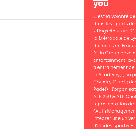
C’est la volonté de
dans les sports de
« flagship » sur l’
la Métropole de Lyo
du tennis en Franc
All In Group dévelo
entertainment, ave
d'entraînement de h
In Academy) ; un pr
Country Club) ; de
Padel) ; l'organisa
ATP 250 & ATP Chall
représentation de t
(All In Management
intégrer une unive
d’études sportives 
tennis pour deveni