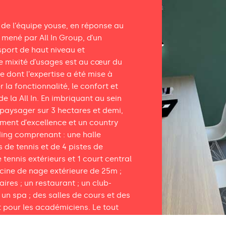
n de l’équipe youse, en réponse au
 mené par All In Group, d’un
port de haut niveau et
e mixité d’usages est au cœur du
e dont l’expertise a été mise à
r la fonctionnalité, le confort et
de la All In. En imbriquant au sein
aysager sur 3 hectares et demi,
ement d’excellence et un country
ing comprenant : une halle
 de tennis et de 4 pistes de
 tennis extérieurs et 1 court central
scine de nage extérieure de 25m ;
res ; un restaurant ; un club-
t un spa ; des salles de cours et des
 pour les académiciens. Le tout
de construction durable, et une