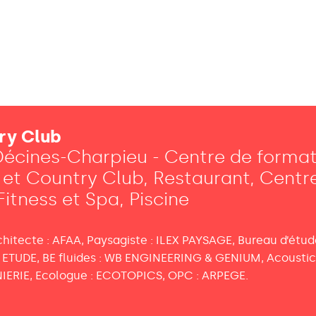
try Club
Décines-Charpieu - Centre de forma
 et Country Club, Restaurant, Centr
Fitness et Spa, Piscine
rchitecte : AFAA, Paysagiste : ILEX PAYSAGE, Bureau d’ét
E ETUDE, BE fluides : WB ENGINEERING & GENIUM, Acousti
NIERIE, Ecologue : ECOTOPICS, OPC : ARPEGE.