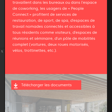
travaillent dans les bureaux ou dans l'espace
de coworking, les usagers de « People
Connect » profitent de services de
restauration, de sport, de spa, d’espaces de
travail nomades connectés et accessibles à
tous résidents comme visiteurs, d’espaces de
réunions et séminaire, d’un pôle de mobilités
complet (voitures, deux roues motorisés,
vélos, trottinettes, etc.).
1.
Télécharger les documents