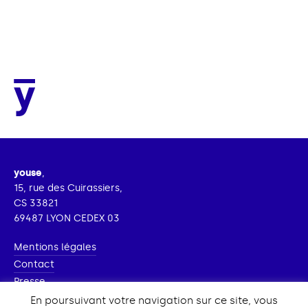
youse
,
15, rue des Cuirassiers,
CS 33821
69487 LYON CEDEX 03
Mentions légales
Contact
Presse
Nous rejoindre
En poursuivant votre navigation sur ce site, vous