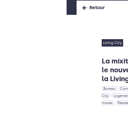
Retour
Living City
La mixi
le nouv
la Livin
Bureau
Com
City
Logeme
mixtes
Résid