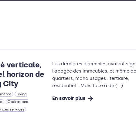
té verticale,
Les dernières décennies avaient sign
l’apogée des immeubles, et même d
el horizon de
quartiers, mono usages : tertiaire,
g City
résidentiel… Mais face à de (…)
merce
Living
En savoir plus
nt
Opérations
ences services