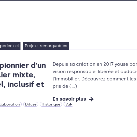
périentiel
Projets remarquables
 pionnier d’un
Depuis sa création en 2017 youse po
vision responsable, libérée et audac
ier mixte,
l’immobilier. Découvrez comment les 
l, inclusif et
pris de (…)
e
En savoir plus
llaboration
Difuse
Historique
Val-