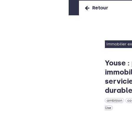
Retour
Immobilier ex
Youse :
immobil
servicie
durabl
ambition
co
Use