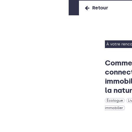
Retour
À votre renc
Comme
connect
immobil
la natu
Écologue
Li
immobilier