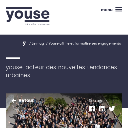
menu
Le mag
Youse affine et formalise ses engagements
youse,
acteur
des
nouvelles
tendances
urbaines
Retour
Partager :