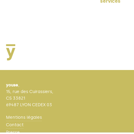
services
youse
,
15, rue des Cuirassiers,
CS 33821
69487 LYON CEDEX 03
Mentions légales
Contact
Presse