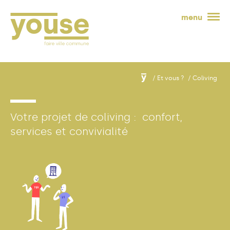
menu
Et vous ?
Coliving
Votre
projet
de
coliving :
confort,
services
et
convivialité